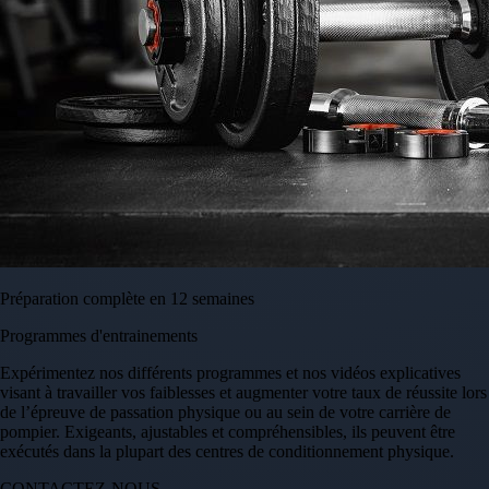
Préparation complète en 12 semaines
Programmes d'entrainements
Expérimentez nos différents programmes et nos vidéos explicatives
visant à travailler vos faiblesses et augmenter votre taux de réussite lors
de l’épreuve de passation physique ou au sein de votre carrière de
pompier. Exigeants, ajustables et compréhensibles, ils peuvent être
exécutés dans la plupart des centres de conditionnement physique.
CONTACTEZ-NOUS