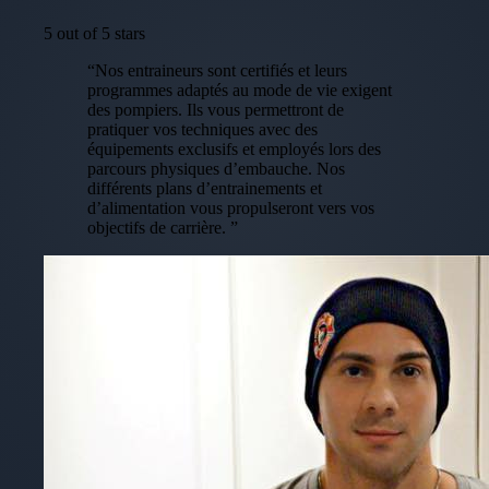
5 out of 5 stars
“Nos entraineurs sont certifiés et leurs
programmes adaptés au mode de vie exigent
des pompiers. Ils vous permettront de
pratiquer vos techniques avec des
équipements exclusifs et employés lors des
parcours physiques d’embauche. Nos
différents plans d’entrainements et
d’alimentation vous propulseront vers vos
objectifs de carrière. ”