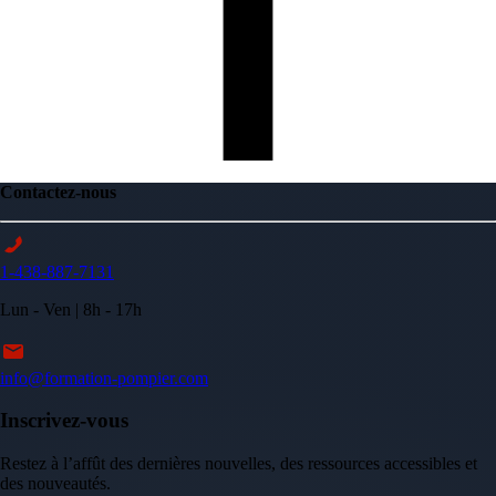
Contactez-nous
1-438-887-7131
Lun - Ven | 8h - 17h
info@formation-pompier.com
Inscrivez-vous
Restez à l’affût des dernières nouvelles, des ressources accessibles et
des nouveautés.