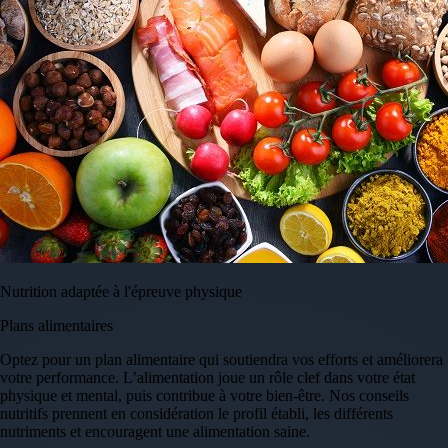
Nutrition adaptée à l'épreuve physique
Plans alimentaires
Optez pour un plan alimentaire qui soutiendra vos efforts et améliorera
votre performance. L’alimentation joue un rôle clef dans votre état
physique et mental, puis contribue à votre bien-être. Nos conseils
nutritifs prennent en considération le profil établi, les différents
nutriments et encouragent une alimentation saine.